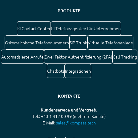
PRODUKTE
KI Contact Center
KI-Telefonagenten für Unternehmen
Österreichische Telefonnummern
SIP Trunk
Virtuelle Telefonanlage
Automatisierte Anrufe
Zwei-Faktor-Authentifizierung (2FA)
Call Tracking
Chatbots
Integrationen
KONTAKTE
Kundenservice und Vertrieb:
Tel.: +43 1 412 00 99 (mehrere Kanäle)
E-Mail:
sales@kompaas.tech