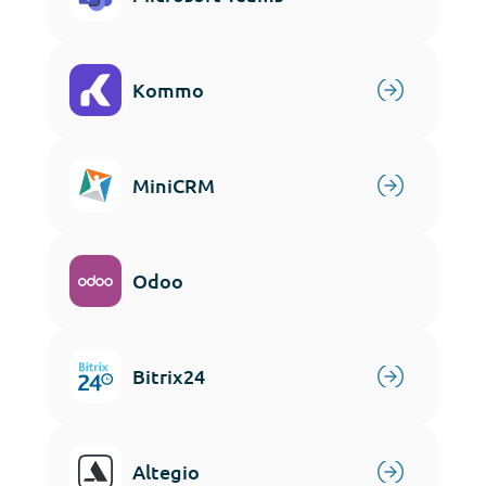
Kommo
MiniCRM
Odoo
Bitrix24
Altegio