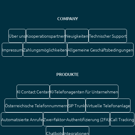
COMPANY
Über uns
Kooperationspartner
Neuigkeiten
Technischer Support
Impressum
Zahlungsmöglichkeiten
Allgemeine Geschäftsbedingungen
PRODUKTE
KI Contact Center
KI-Telefonagenten für Unternehmen
Österreichische Telefonnummern
SIP Trunk
Virtuelle Telefonanlage
Automatisierte Anrufe
Zwei-Faktor-Authentifizierung (2FA)
Call Tracking
Chatbots
Integrationen