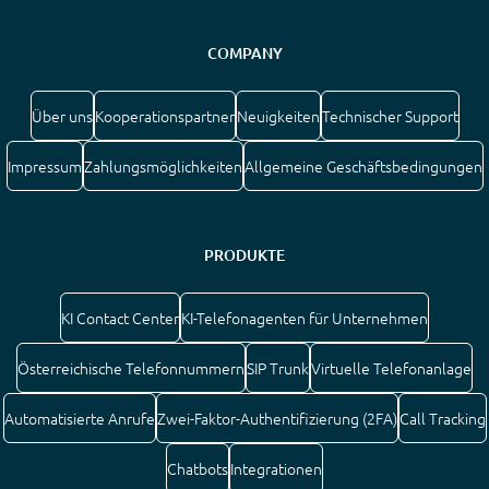
COMPANY
Über uns
Kooperationspartner
Neuigkeiten
Technischer Support
Impressum
Zahlungsmöglichkeiten
Allgemeine Geschäftsbedingungen
PRODUKTE
KI Contact Center
KI-Telefonagenten für Unternehmen
Österreichische Telefonnummern
SIP Trunk
Virtuelle Telefonanlage
Automatisierte Anrufe
Zwei-Faktor-Authentifizierung (2FA)
Call Tracking
Chatbots
Integrationen