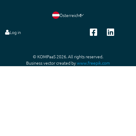
Österreich
€
Log in
© KOMPaaS 2026. All rights reserved.
Business vector created by
www.freepik.com