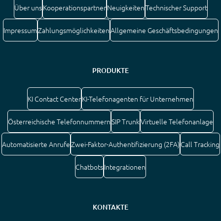
Über uns
Kooperationspartner
Neuigkeiten
Technischer Support
Impressum
Zahlungsmöglichkeiten
Allgemeine Geschäftsbedingungen
PRODUKTE
KI Contact Center
KI-Telefonagenten für Unternehmen
Österreichische Telefonnummern
SIP Trunk
Virtuelle Telefonanlage
Automatisierte Anrufe
Zwei-Faktor-Authentifizierung (2FA)
Call Tracking
Chatbots
Integrationen
KONTAKTE