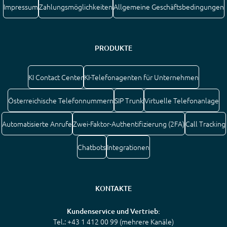
Impressum
Zahlungsmöglichkeiten
Allgemeine Geschäftsbedingungen
PRODUKTE
KI Contact Center
KI-Telefonagenten für Unternehmen
Österreichische Telefonnummern
SIP Trunk
Virtuelle Telefonanlage
Automatisierte Anrufe
Zwei-Faktor-Authentifizierung (2FA)
Call Tracking
Chatbots
Integrationen
KONTAKTE
Kundenservice und Vertrieb:
Tel.: +43 1 412 00 99 (mehrere Kanäle)